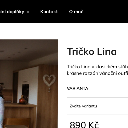
ní doplňky
Kontakt
O mně
Co potřebujete najít?
Tričko Lina
HLEDAT
Tričko Lina v klasickém stř
krásně rozzáří vánoční out
Doporučujeme
VARIANTA
Zvolte variantu
890 Kč