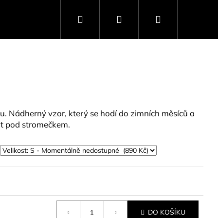
Hledat
Přihlášení
Nákupní
košík
ihu. Nádherný vzor, který se hodí do zimních měsíců a
fit pod stromečkem.
DO KOŠÍKU