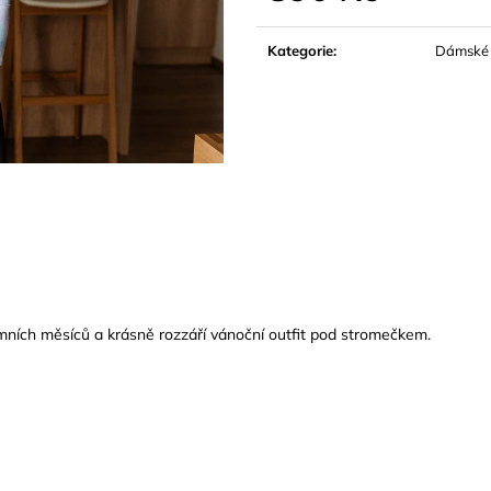
Měrná
cena:
Kategorie
:
Dámské
zimních měsíců a krásně rozzáří vánoční outfit pod stromečkem.