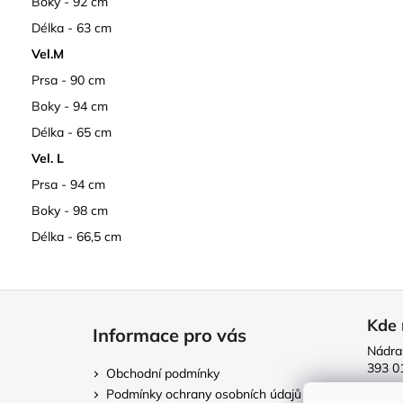
Boky - 92 cm
Délka - 63 cm
Vel.M
Prsa - 90 cm
Boky - 94 cm
Délka - 65 cm
Vel. L
Prsa - 94 cm
Boky - 98 cm
Délka - 66,5 cm
Z
á
Kde 
Informace pro vás
p
Nádra
a
393 0
Obchodní podmínky
t
Podmínky ochrany osobních údajů