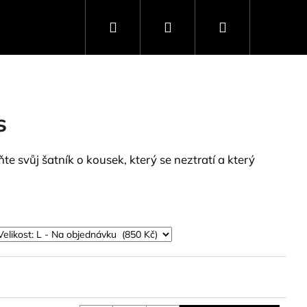
Hledat
Přihlášení
Nákupní
košík
s
ňte svůj šatník o kousek, který se neztratí a který