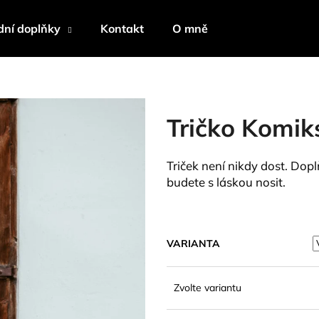
ní doplňky
Kontakt
O mně
Co potřebujete najít?
Tričko Komik
HLEDAT
Triček není nikdy dost. Dopl
budete s láskou nosit.
Doporučujeme
VARIANTA
Zvolte variantu