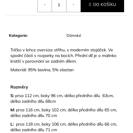
č
DO KOŠÍKU
cena:
u
j
e
m
e
Kategorie
:
Dámské
Tričko v lehce oversize střihu, s moderním stojáček. Ve
spodní části s rozparky na bocích. Přední díl je o malinko
kratší v porovnání se zadním dílem.
Materiál: 95% bavlna, 5% elastan
Rozměry
S:
prsa 112 cm, boky 96 cm, délka předního dílu 63cm,
délka zadního dílu 68cm
M:
prsa 116 cm, boky 102 cm, délka předního dílu 65 cm,
délka zadního dílu 70 cm
L:
prsa 118 cm, boky 106 cm, délka předního dílu 66 cm,
délka zadního dílu 71 cm