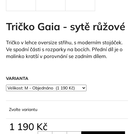
a
j
í
Tričko Gaia - sytě růžové
t
?
Tričko v lehce oversize střihu, s moderním stojáček.
Ve spodní části s rozparky na bocích. Přední díl je o
malinko kratší v porovnání se zadním dílem.
HLEDAT
VARIANTA
D
o
p
Zvolte variantu
o
r
1 190 Kč
u
Měrná