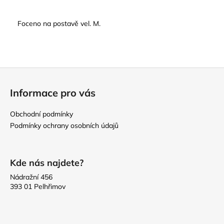
Foceno na postavě vel. M.
Z
á
Informace pro vás
p
a
Obchodní podmínky
t
Podmínky ochrany osobních údajů
í
Kde nás najdete?
Nádražní 456
393 01 Pelhřimov