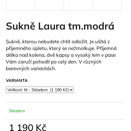
a
j
í
Sukně Laura tm.modrá
t
?
Sukně, kterou nebudete chtít odložit. Je ušitá z
příjemného úpletu, který se nežmolkuje. Příjemná
délka nad kolena, dvě kapsy a vysoký lem v pase
Vám zaručí pohodlí po celý den. V různých
barevných variantách.
HLEDAT
VARIANTA
D
o
p
Skladem
o
r
1 190 Kč
u