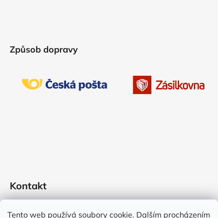
Způsob dopravy
Kontakt
schanelova.marie
@
centrum.cz
Tento web používá soubory cookie. Dalším procházením
777900279