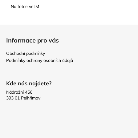
Na fotce vel.M
Z
á
Informace pro vás
p
a
Obchodní podmínky
t
Podmínky ochrany osobních údajů
í
Kde nás najdete?
Nádražní 456
393 01 Pelhřimov