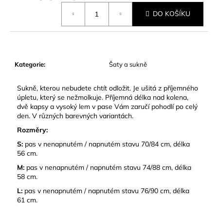
č
Měrná
u
DO KOŠÍKU
cena:
j
e
m
e
Kategorie
:
Šaty a sukně
Sukně, kterou nebudete chtít odložit. Je ušitá z příjemného
úpletu, který se nežmolkuje. Příjemná délka nad kolena,
dvě kapsy a vysoký lem v pase Vám zaručí pohodlí po celý
den. V různých barevných variantách.
Rozměry:
S:
pas v nenapnutém / napnutém stavu 70/84 cm, délka
56 cm.
M:
pas v nenapnutém / napnutém stavu 74/88 cm, délka
58 cm.
L:
pas v nenapnutém / napnutém stavu 76/90 cm, délka
61 cm.