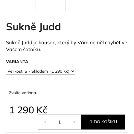
a
j
í
Sukně Judd
t
?
Sukně Judd je kousek, který by Vám neměl chybět ve
Vašem šatníku.
VARIANTA
HLEDAT
Zvolte variantu
D
o
1 290 Kč
p
o
Měrná
r
DO KOŠÍKU
cena:
u