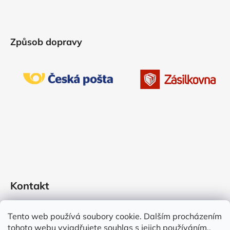
Způsob dopravy
Kontakt
schanelova.marie
@
centrum.cz
Tento web používá soubory cookie. Dalším procházením
777900279
tohoto webu vyjadřujete souhlas s jejich používáním..