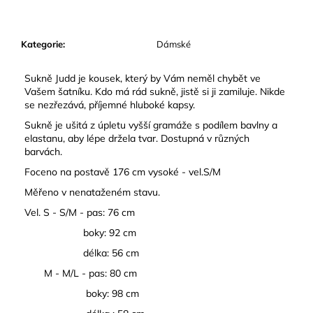
č
u
j
Kategorie
:
Dámské
e
m
e
Sukně Judd je kousek, který by Vám neměl chybět ve
Vašem šatníku. Kdo má rád sukně, jistě si ji zamiluje. Nikde
se nezřezává, příjemné hluboké kapsy.
Sukně je ušitá z úpletu vyšší gramáže s podílem bavlny a
elastanu, aby lépe držela tvar. Dostupná v různých
barvách.
Foceno na postavě 176 cm vysoké - vel.S/M
Měřeno v nenataženém stavu.
Vel. S - S/M - pas: 76 cm
boky: 92 cm
délka: 56 cm
M - M/L - pas: 80 cm
boky: 98 cm