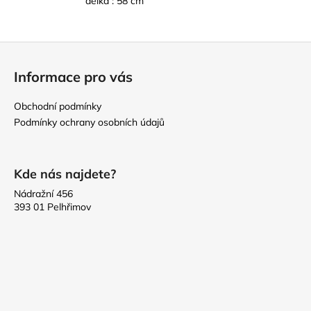
délka : 58 cm
Z
á
Informace pro vás
p
a
Obchodní podmínky
t
Podmínky ochrany osobních údajů
í
Kde nás najdete?
Nádražní 456
393 01 Pelhřimov