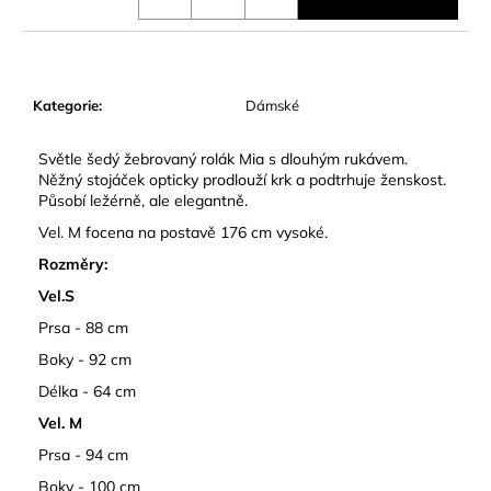
č
u
j
e
m
Kategorie
:
Dámské
e
Světle šedý žebrovaný rolák Mia s dlouhým rukávem.
Něžný stojáček opticky prodlouží krk a podtrhuje ženskost.
Působí ležérně, ale elegantně.
Vel. M focena na postavě 176 cm vysoké.
Rozměry:
Vel.S
Prsa - 88 cm
Boky - 92 cm
Délka - 64 cm
Vel. M
Prsa - 94 cm
Boky - 100 cm