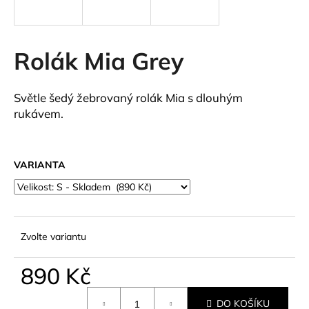
a
j
í
Rolák Mia Grey
t
?
Světle šedý žebrovaný rolák Mia s dlouhým
rukávem.
HLEDAT
VARIANTA
D
o
Zvolte variantu
p
o
890 Kč
r
Měrná
u
DO KOŠÍKU
cena: