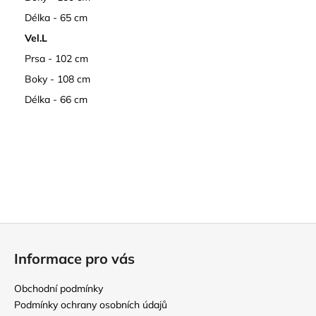
Délka - 65 cm
Vel.L
Prsa - 102 cm
Boky - 108 cm
Délka - 66 cm
Z
á
Informace pro vás
p
a
Obchodní podmínky
t
Podmínky ochrany osobních údajů