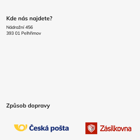
í
Kde nás najdete?
Nádražní 456
393 01 Pelhřimov
Způsob dopravy