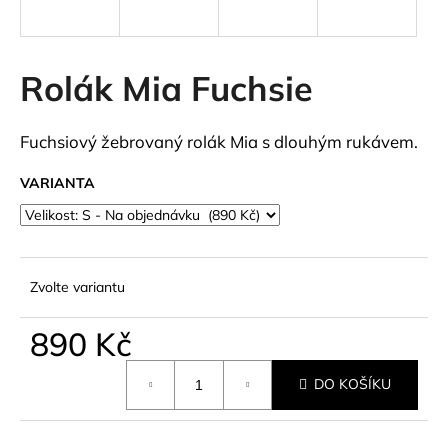
a
j
í
Rolák Mia Fuchsie
t
?
Fuchsiový žebrovaný rolák Mia s dlouhým rukávem.
VARIANTA
HLEDAT
Zvolte variantu
D
890 Kč
o
p
Měrná
o
DO KOŠÍKU
cena:
r
u