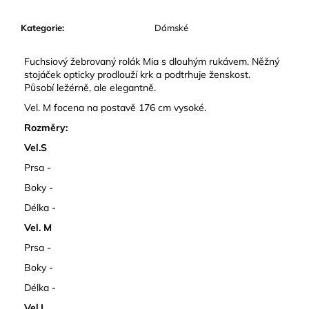
č
u
Kategorie
:
Dámské
j
e
m
Fuchsiový žebrovaný rolák Mia s dlouhým rukávem. Něžný
stojáček opticky prodlouží krk a podtrhuje ženskost.
e
Působí ležérně, ale elegantně.
Vel. M focena na postavě 176 cm vysoké.
Rozměry:
Vel.S
Prsa -
Boky -
Délka -
Vel. M
Prsa -
Boky -
Délka -
Vel.L