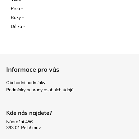
Prsa -
Boky -
Délka -
Z
á
Informace pro vás
p
a
Obchodní podmínky
t
Podmínky ochrany osobních údajů
í
Kde nás najdete?
Nádražní 456
393 01 Pelhřimov