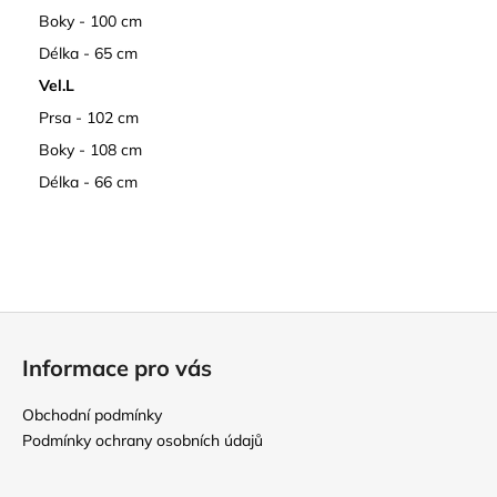
Boky - 100 cm
Délka - 65 cm
Vel.L
Prsa - 102 cm
Boky - 108 cm
Délka - 66 cm
Z
á
Informace pro vás
p
a
Obchodní podmínky
t
Podmínky ochrany osobních údajů
í