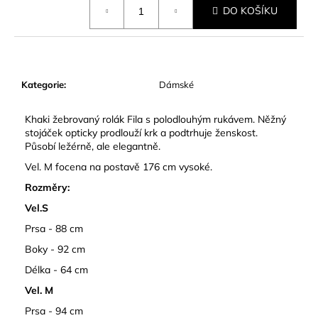
č
DO KOŠÍKU
cena:
u
j
e
m
e
Kategorie
:
Dámské
Khaki žebrovaný rolák Fila s polodlouhým rukávem. Něžný
stojáček opticky prodlouží krk a podtrhuje ženskost.
Působí ležérně, ale elegantně.
Vel. M focena na postavě 176 cm vysoké.
Rozměry:
Vel.S
Prsa - 88 cm
Boky - 92 cm
Délka - 64 cm
Vel. M
Prsa - 94 cm