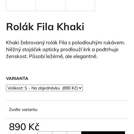
a
j
í
Rolák Fila Khaki
t
?
Khaki žebrovaný rolák Fila s polodlouhým rukávem.
Něžný stojáček opticky prodlouží krk a podtrhuje
ženskost. Působí ležérně, ale elegantně.
HLEDAT
VARIANTA
D
o
p
Zvolte variantu
o
r
890 Kč
u
Měrná