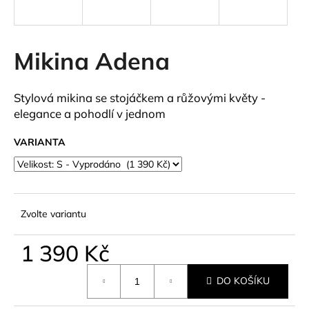
a
j
í
Mikina Adena
t
?
Stylová mikina se stojáčkem a růžovými květy -
elegance a pohodlí v jednom
VARIANTA
HLEDAT
Zvolte variantu
D
o
1 390 Kč
p
o
Měrná
r
DO KOŠÍKU
cena:
u