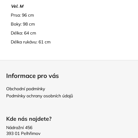
Vel. M
Prsa: 96 cm
Boky: 98 cm
Délka: 64 cm
Délka rukávu: 61 cm
Z
á
Informace pro vás
p
a
Obchodní podmínky
t
Podmínky ochrany osobních údajů
í
Kde nás najdete?
Nádražní 456
393 01 Pelhřimov