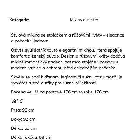
č
u
j
Kategorie
:
Mikiny a svetry
e
m
e
Stylová mikina se stojáčkem a růžovými květy - elegance
a pohodlí v jednom
Oživte svůj šatník touto elegantní mikinou, která spojuje
komfort a ženský půvab. Design s růžovými květy dodává
mikině romantický nádech, zatímco stojáček poskytuje
moderní vzhled a ochranu před chladnějším počasím.
Skvěle se hodí k džínám, legínám či sukni, což umožňuje
vytvářet různé outfity pro různé příležitosti.
Focena vel. M na postavě 176 cm vysoké 176 cm.
Vel. S
Prsa: 92 cm
Boky: 92 cm
Délka: 58 cm
Délka rukávu: 58 cm