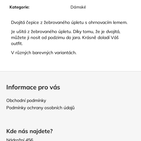
č
u
Kategorie
:
Dámské
j
e
Dvojitá čepice z žebrovaného úpletu s ohrnovacím lemem.
m
Je ušitá z žebrovaného úpletu. Díky tomu, že je dvojitá,
e
můžete ji nosit od podzimu do jara. Krásně doladí Váš
outfit.
V různých barevných variantách.
Z
á
Informace pro vás
p
a
Obchodní podmínky
t
Podmínky ochrany osobních údajů
í
Kde nás najdete?
Nádražní 456