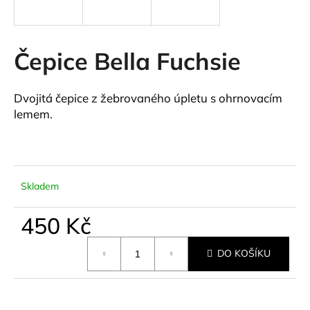
a
j
í
Čepice Bella Fuchsie
t
?
Dvojitá čepice z žebrovaného úpletu s ohrnovacím
lemem.
HLEDAT
Skladem
450 Kč
D
o
Měrná
p
DO KOŠÍKU
cena:
o
r
u